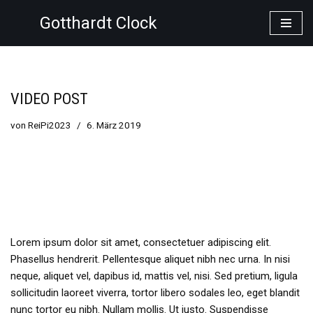
Gotthardt Clock
Zum
Inhalt
springen
VIDEO POST
von
ReiPi2023
6. März 2019
Lorem ipsum dolor sit amet, consectetuer adipiscing elit.
Phasellus hendrerit. Pellentesque aliquet nibh nec urna. In nisi
neque, aliquet vel, dapibus id, mattis vel, nisi. Sed pretium, ligula
sollicitudin laoreet viverra, tortor libero sodales leo, eget blandit
nunc tortor eu nibh. Nullam mollis. Ut justo. Suspendisse